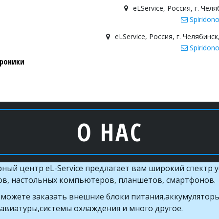
eLService
,
Россия
,
г. Челя
Spiridon
eLService
,
Россия
,
г. Челябинск
Spiridon
троники
О НАС
ый центр eL-Service предлагает вам широкий спектр ус
ов, настольных компьютеров, планшетов, смартфонов.
ы можете заказать внешние блоки питания,аккумуляторы
лавиатуры,системы охлаждения и много другое.