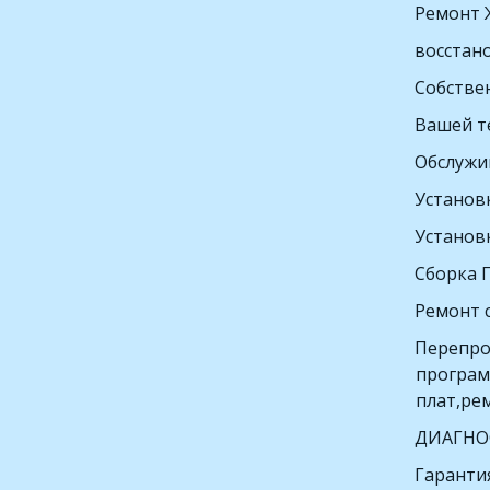
Ремонт 
восстан
Собствен
Вашей т
Обслужи
Установк
Установ
Сборка 
Ремонт 
Перепро
програм
плат,ре
ДИАГНО
Гарантия