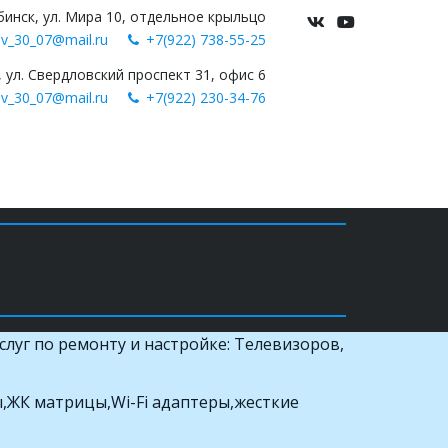
бинск
,
ул. Мира 10
,
отдельное крыльцо
ov_30_07@mail.ru
+7(922) 738-55-25
,
ул. Свердловский проспект 31
,
офис 6
ov_30_07@mail.ru
+7(922) 230-34-76
луг по ремонту и настройке: Телевизоров, 
,ЖК матрицы,Wi-Fi адаптеры,жесткие 