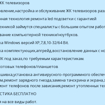
ЖК телевизоров
овление,настройка и обслуживание ЖК телевизоров раз
ная технология ремонта led подсветки с гарантией
ехникой займутся специалисты с большим опытом раб
вание компьютерной техники/ноутбуков.
а Windows версий XP,7,8,10-32/64 Bit.
ка комплектующих,апгрейд,восстановление данных с но
ПК под заказ,по требуемым характеристикам.
сотовых телефонов/планшетов
шивка,установка антивирусного-программного обеспече
м,ремонт зарядного гнезда,замена тачскрина и экрана,
монт телефонов после зависания,ремонт утопленных те
СТИКА БЕСПЛАТНО
 на все виды работ. 