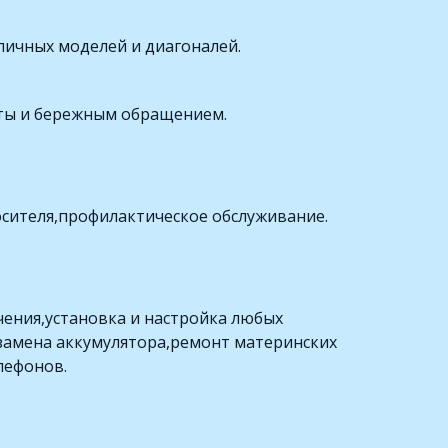
личных моделей и диагоналей.
оты и бережным обращением.
сителя,профилактическое обслуживание.
ния,установка и настройка любых 
замена аккумулятора,ремонт материнских 
лефонов.